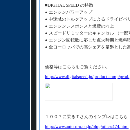
■DIGITAL SPEED の特徴
● エンジンパワーアップ
● 中速域のトルクアップによるドライビバ
● エンジンレスポンスと燃費の向上
● スピードリミッターのキャンセル （一
● エンジン回転数に応じた点火時期と燃料
● 全ヨーロッパでの高シェアを基盤とした
価格等はこちらをご覧ください。
http://www.digitalspeed.jp/product.comp/prod
１００７に乗るＴさんのインプレはこちら
http://www.auto-pro.co.jp/blog/other/474.html