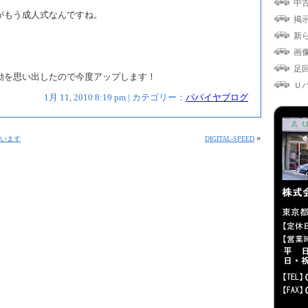
中
がもう成人式なんですね。
掲
新
画
足
動を思い出したので今度アップします！
Ｕ
1月 11, 2010 8:19 pm | カテゴリー：
パパイヤブログ
»
います
DIGITAL-SPEED