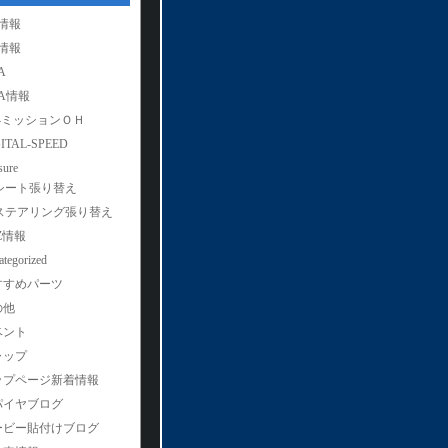
8情報
8情報
A
A情報
L4ミッションＯＨ
ITAL-SPEED
sure
シート張り替え
ステアリング張り替え
Z情報
tegorized
すすめパーツ
の他
ベント
ャップ
ップページ新着情報
パイヤブログ
ービー貼付けブログ